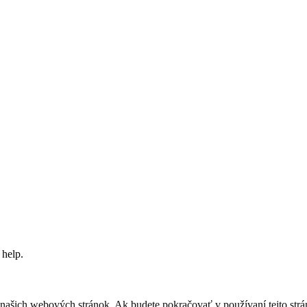
 help.
z našich webových stránok. Ak budete pokračovať v používaní tejto str