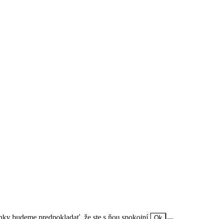
ánky budeme predpokladať, že ste s ňou spokojní.
Ok