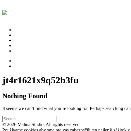
Projekty
Proces
Štúdio
Referencie
Kontakt
jt4r1621x9q52b3fu
Nothing Found
It seems we can’t find what you’re looking for. Perhaps searching can
© 2026 Malina Studio. All rights reserved
Používame cookies aby sme pre vás zabezpečili ten najlepší zážitok 