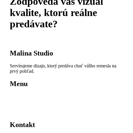
Zodpovedá váš vizuál
kvalite, ktorú reálne
predávate?
Začať spoluprácu
Malina Studio
Servírujeme dizajn, ktorý predáva chuť vášho remesla na
prvý pohľad.
Menu
Projekty
Služby
Brand audit
Referencie
Kontakt