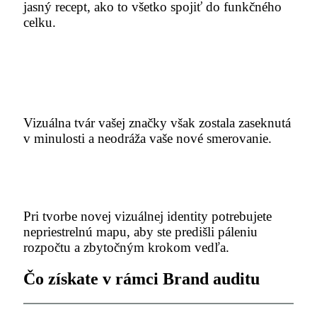
jasný recept, ako to všetko spojiť do funkčného
celku.
Vaša značka biznisovo
vyrástla?
Vizuálna tvár vašej značky však zostala zaseknutá
v minulosti a neodráža vaše nové smerovanie.
Plánujete update vizuálu?
Pri tvorbe novej vizuálnej identity potrebujete
nepriestrelnú mapu, aby ste predišli páleniu
rozpočtu a zbytočným krokom vedľa.
Čo získate v rámci Brand auditu